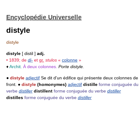
Encyclopédie Universelle
distyle
distyle
distyle
[ distil ]
adj.
• 1839; de
di-
et
gr.
stulos
«
colonne
»
♦
Archit.
À deux colonnes.
Porte distyle.
●
distyle
adjectif
Se dit d'un édifice qui présente deux colonnes de
front. ●
distyle
(homonymes)
adjectif
distille
forme conjuguée du
verbe
distiller
distillent
forme conjuguée du verbe
distiller
distilles
forme conjuguée du verbe
distiller