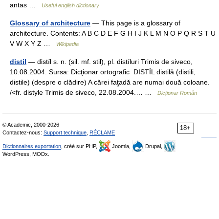
antas …
Useful english dictionary
Glossary of architecture
— This page is a glossary of
architecture. Contents: A B C D E F G H I J K L M N O P Q R S T U
V W X Y Z …
Wikipedia
distil
— distíl s. n. (sil. mf. stil), pl. distíluri Trimis de siveco,
10.08.2004. Sursa: Dicţionar ortografic DISTÍL distilă (distili,
distile) (despre o clădire) A cărei faţadă are numai două coloane.
/<fr. distyle Trimis de siveco, 22.08.2004.… …
Dicționar Român
© Academic, 2000-2026
18+
Contactez-nous:
Support technique
,
RÉCLAME
Dictionnaires exportation
, créé sur PHP,
Joomla,
Drupal,
WordPress, MODx.