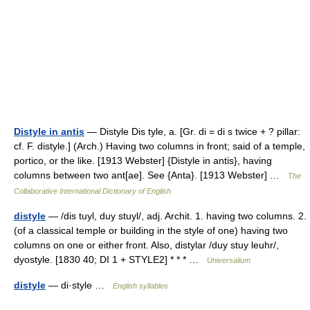
Distyle in antis
— Distyle Dis tyle, a. [Gr. di = di s twice + ? pillar:
cf. F. distyle.] (Arch.) Having two columns in front; said of a temple,
portico, or the like. [1913 Webster] {Distyle in antis}, having
columns between two ant[ae]. See {Anta}. [1913 Webster] …
The
Collaborative International Dictionary of English
distyle
— /dis tuyl, duy stuyl/, adj. Archit. 1. having two columns. 2.
(of a classical temple or building in the style of one) having two
columns on one or either front. Also, distylar /duy stuy leuhr/,
dyostyle. [1830 40; DI 1 + STYLE2] * * * …
Universalium
distyle
— di·style …
English syllables