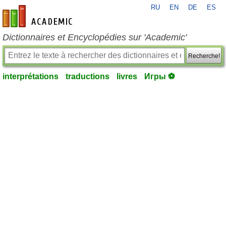
RU
EN
DE
ES
fr-academic.com
Dictionnaires et Encyclopédies sur 'Academic'
Recherche!
interprétations
traductions
livres
Игры ⚽