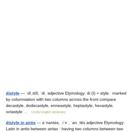
distyle
— ˈdīˌstīl, ˈdiˌ adjective Etymology: di (I) + style : marked
by columniation with two columns across the front compare
decastyle, dodecastyle, enneastyle, heptastyle, hexastyle,
octastyle …
Useful english dictionary
distyle in antis
— ə̇ˈnantə̇s, ˌiˈn , ˈan.ˌtēs adjective Etymology:
Latin in antis between antas : having two columns between two