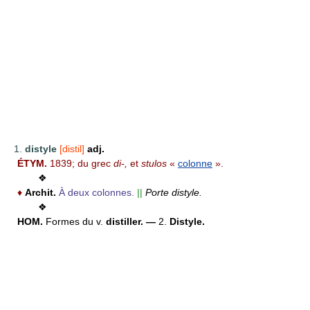
1.
distyle
[distil]
adj.
ÉTYM.
1839; du grec
di-,
et
stulos
«
colonne
».
❖
♦
Archit.
À deux colonnes.
||
Porte distyle.
❖
HOM.
Formes du v.
distiller. —
2.
Distyle.