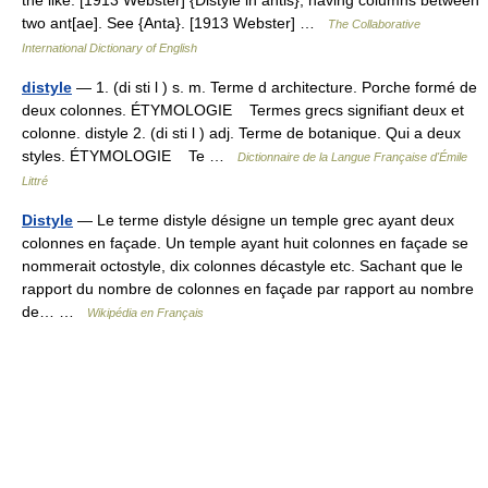
the like. [1913 Webster] {Distyle in antis}, having columns between
two ant[ae]. See {Anta}. [1913 Webster] …
The Collaborative
International Dictionary of English
distyle
— 1. (di sti l ) s. m. Terme d architecture. Porche formé de
deux colonnes. ÉTYMOLOGIE Termes grecs signifiant deux et
colonne. distyle 2. (di sti l ) adj. Terme de botanique. Qui a deux
styles. ÉTYMOLOGIE Te …
Dictionnaire de la Langue Française d'Émile
Littré
Distyle
— Le terme distyle désigne un temple grec ayant deux
colonnes en façade. Un temple ayant huit colonnes en façade se
nommerait octostyle, dix colonnes décastyle etc. Sachant que le
rapport du nombre de colonnes en façade par rapport au nombre
de… …
Wikipédia en Français