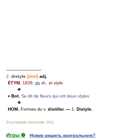
————————
2.
distyle
[distil]
adj.
ÉTYM.
1839;
de
di-,
et
style.
❖
♦
Bot.
Se dit de fleurs qui ont deux styles.
❖
HOM.
Formes du v.
distiller. —
1.
Distyle.
Encyclopédie Universelle
.
2012
.
Игры ⚽
Нужно решить контрольную?